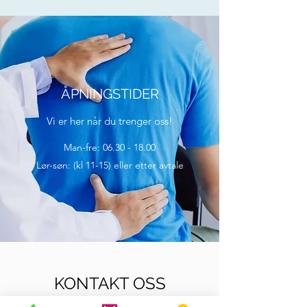
ÅPNINGSTIDER
Vi er her når du trenger oss!
Man-fre:
06.30 - 18.00
Lør-søn: (kl 11-15) eller etter avtale
KONTAKT OSS